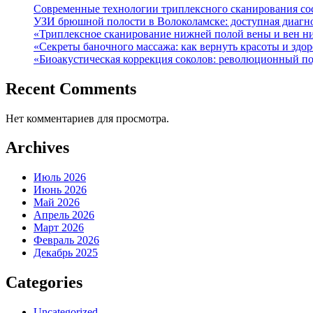
Современные технологии триплексного сканирования сос
УЗИ брюшной полости в Волоколамске: доступная диагно
«Триплексное сканирование нижней полой вены и вен н
«Секреты баночного массажа: как вернуть красоты и здо
«Биоакустическая коррекция соколов: революционный по
Recent Comments
Нет комментариев для просмотра.
Archives
Июль 2026
Июнь 2026
Май 2026
Апрель 2026
Март 2026
Февраль 2026
Декабрь 2025
Categories
Uncategorized