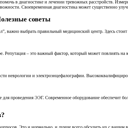
омочь в диагностике и лечении тревожных расстройств. Измеря
вожности. Своевременная диагностика может существенно улуч
Полезные советы
, важно выбрать правильный медицинский центр. Здесь стоит о
тре. Репутация – это важный фактор, который может повлиять на
ласти неврологии и электроэнцефалографии. Высококвалифициро
ре для проведения ЭЭГ. Современное оборудование обеспечит б
в?
опросов. Это и нормально, и лучше всего обсудить их с вашим в