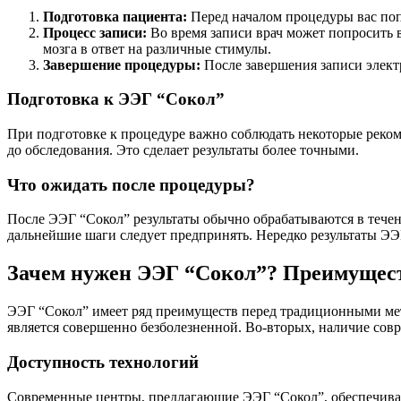
Подготовка пациента:
Перед началом процедуры вас попр
Процесс записи:
Во время записи врач может попросить в
мозга в ответ на различные стимулы.
Завершение процедуры:
После завершения записи элект
Подготовка к ЭЭГ “Сокол”
При подготовке к процедуре важно соблюдать некоторые рекоме
до обследования. Это сделает результаты более точными.
Что ожидать после процедуры?
После ЭЭГ “Сокол” результаты обычно обрабатываются в течени
дальнейшие шаги следует предпринять. Нередко результаты ЭЭ
Зачем нужен ЭЭГ “Сокол”? Преимущест
ЭЭГ “Сокол” имеет ряд преимуществ перед традиционными мет
является совершенно безболезненной. Во-вторых, наличие со
Доступность технологий
Современные центры, предлагающие ЭЭГ “Сокол”, обеспечиваю