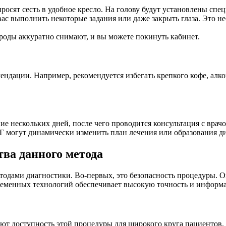
осят сесть в удобное кресло. На голову будут установлены спе
ас выполнить некоторые задания или даже закрыть глаза. Это не
роды аккуратно снимают, и вы можете покинуть кабинет.
ндации. Например, рекомендуется избегать крепкого кофе, алко
е нескольких дней, после чего проводится консультация с врач
Г могут динамически изменить план лечения или образования ди
ва данного метода
одами диагностики. Во-первых, это безопасность процедуры. О
временных технологий обеспечивает высокую точность и информ
т доступность этой процедуры для широкого круга пациентов. 